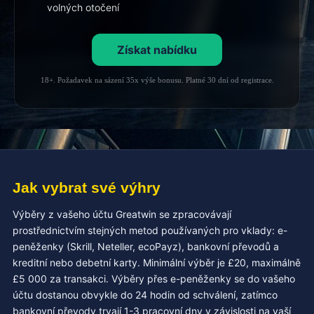
volných otočení
Získat nabídku
18+. Požadavek na sázení 35x výše bonusu. Platné 30 dní od registrace.
Jak vybrat své výhry
Výběry z vašeho účtu Greatwin se zpracovávají
prostřednictvím stejných metod používaných pro vklady: e-
peněženky (Skrill, Neteller, ecoPayz), bankovní převodů a
kreditní nebo debetní karty. Minimální výběr je £20, maximálně
£5 000 za transakci. Výběry přes e-peněženky se do vašeho
účtu dostanou obvykle do 24 hodin od schválení, zatímco
bankovní převody trvají 1-3 pracovní dny v závislosti na vaší