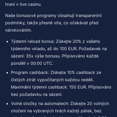
hraní v live casinu.
Naše bonusové programy obsahují transparentní
podmínky, takže přesně víte, co očekávat před
nárokováním.
Týdenní reload bonus: Získejte 20% z vašeho
týdenního vkladu, až do 100 EUR. Požadavek na
sázení: 35x výše bonusu. Připisováno každé
pondělí v 00:00 UTC.
Program cashback: Získejte 10% cashback ze
čistých ztrát vypočítaných každou neděli.
Maximální týdenní cashback: 150 EUR. Připisováno
bez požadavku na sázení.
Volné otočky na automatech: Získejte 20 volných
otočení na vybraných hrách každý pátek, bez