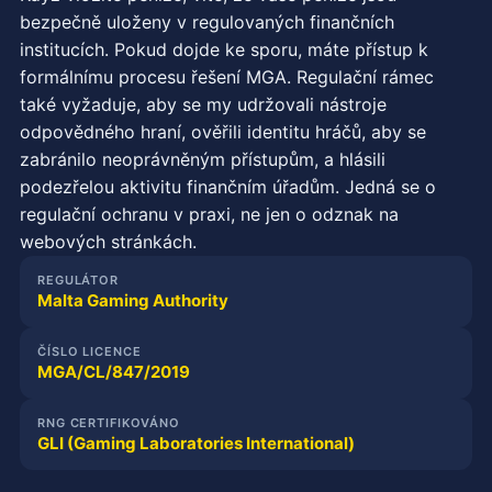
bezpečně uloženy v regulovaných finančních
institucích. Pokud dojde ke sporu, máte přístup k
formálnímu procesu řešení MGA. Regulační rámec
také vyžaduje, aby se my udržovali nástroje
odpovědného hraní, ověřili identitu hráčů, aby se
zabránilo neoprávněným přístupům, a hlásili
podezřelou aktivitu finančním úřadům. Jedná se o
regulační ochranu v praxi, ne jen o odznak na
webových stránkách.
REGULÁTOR
Malta Gaming Authority
ČÍSLO LICENCE
MGA/CL/847/2019
RNG CERTIFIKOVÁNO
GLI (Gaming Laboratories International)