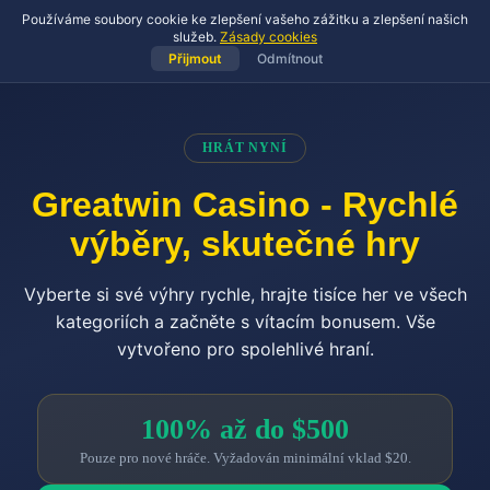
Používáme soubory cookie ke zlepšení vašeho zážitku a zlepšení našich
greatwin casino
CS
Registrace
▾
služeb.
Zásady cookies
Přijmout
Odmítnout
HRÁT NYNÍ
Greatwin Casino - Rychlé
výběry, skutečné hry
Vyberte si své výhry rychle, hrajte tisíce her ve všech
kategoriích a začněte s vítacím bonusem. Vše
vytvořeno pro spolehlivé hraní.
100% až do $500
Pouze pro nové hráče. Vyžadován minimální vklad $20.