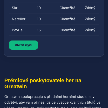
Skrill
10
Okamžitě
Žádný
Neteller
10
Okamžitě
Žádný
PayPal
15
Okamžitě
Žádný
Vložit nyní
Prémiové poskytovatele her na
Greatwin
Greatwin spolupracuje s předními herními studiemi v
odvětví, aby vám přinesl tisíce vysoce kvalitních titulů ve