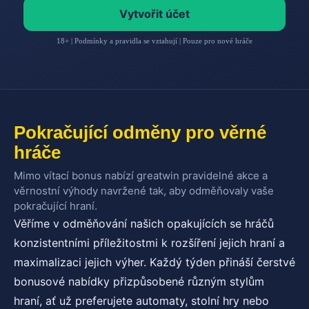
Vytvořit účet
18+ | Podmínky a pravidla se vztahují | Pouze pro nové hráče
Pokračující odměny pro věrné
hráče
Mimo vítací bonus nabízí greatwin pravidelné akce a
věrnostní výhody navržené tak, aby odměňovaly vaše
pokračující hraní.
Věříme v odměňování našich opakujících se hráčů
konzistentními příležitostmi k rozšíření jejich hraní a
maximalizaci jejich výher. Každý týden přináší čerstvé
bonusové nabídky přizpůsobené různým stylům
hraní, ať už preferujete automaty, stolní hry nebo