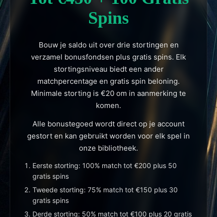
Spins
Bouw je saldo uit over drie stortingen en
verzamel bonusfondsen plus gratis spins. Elk
stortingsniveau biedt een ander
matchpercentage en gratis spin beloning.
Minimale storting is €20 om in aanmerking te
komen.
Alle bonustegoed wordt direct op je account
gestort en kan gebruikt worden voor elk spel in
onze bibliotheek.
Eerste storting: 100% match tot €200 plus 50
gratis spins
Tweede storting: 75% match tot €150 plus 30
gratis spins
Derde storting: 50% match tot €100 plus 20 gratis