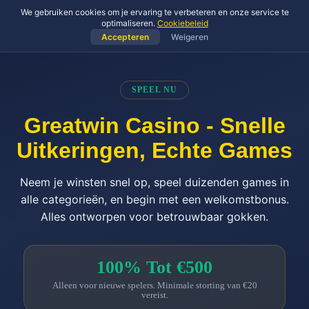
We gebruiken cookies om je ervaring te verbeteren en onze service te
greatwin casino
NL
Registreren
▾
optimaliseren.
Cookiebeleid
Accepteren
Weigeren
SPEEL NU
Greatwin Casino - Snelle
Uitkeringen, Echte Games
Neem je winsten snel op, speel duizenden games in
alle categorieën, en begin met een welkomstbonus.
Alles ontworpen voor betrouwbaar gokken.
100% Tot €500
Alleen voor nieuwe spelers. Minimale storting van €20
vereist.