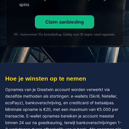
spins
Claim aanbieding
18+. Inzetvereiste 35x bonusbedrag. Geldig voor 30 dagen vanaf registratie.
Hoe je winsten op te nemen
Opnames van je Greatwin account worden verwerkt via
dezelfde methoden als stortingen: e-wallets (Skrill, Neteller,
ecoPayz), bankoverschrijving, en creditcard of betaalpas.
Minimale opname is €20, met een maximum van €5.000 per
transactie. E-wallet opnames bereiken je account meestal
binnen 24 uur na goedkeuring, terwijl bankoverschrijvingen 1-