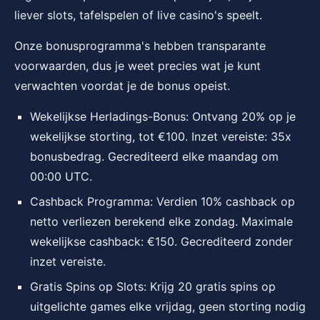
liever slots, tafelspelen of live casino's speelt.
Onze bonusprogramma's hebben transparante
voorwaarden, dus je weet precies wat je kunt
verwachten voordat je de bonus opeist.
Wekelijkse Herladings-Bonus: Ontvang 20% op je
wekelijkse storting, tot €100. Inzet vereiste: 35x
bonusbedrag. Gecrediteerd elke maandag om
00:00 UTC.
Cashback Programma: Verdien 10% cashback op
netto verliezen berekend elke zondag. Maximale
wekelijkse cashback: €150. Gecrediteerd zonder
inzet vereiste.
Gratis Spins op Slots: Krijg 20 gratis spins op
uitgelichte games elke vrijdag, geen storting nodig