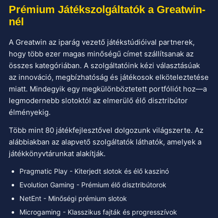
Prémium Játékszolgáltatók a Greatwin-
nél
A Greatwin az iparág vezető játékstúdióival partnerek,
hogy több ezer magas minőségű címet szállítsanak az
összes kategóriában. A szolgáltatóink kézi választásúak
az innováció, megbízhatóság és játékosok elköteleztetése
miatt. Mindegyik egy megkülönböztetett portfóliót hoz—a
legmodernebb slotoktól az elmerülő élő disztribútor
élményekig.
Több mint 80 játékfejlesztővel dolgozunk világszerte. Az
alábbiakban az alapvető szolgáltatók láthatók, amelyek a
játékkönyvtárunkat alakítják.
Pragmatic Play - Kiterjedt slotok és élő kaszinó
Evolution Gaming - Prémium élő disztribútorok
NetEnt - Minőségi prémium slotok
Microgaming - Klasszikus fajták és progresszívok