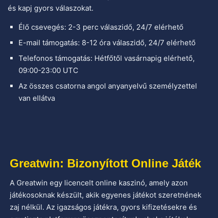
és kapj gyors válaszokat.
Élő csevegés: 2-3 perc válaszidő, 24/7 elérhető
E-mail támogatás: 8-12 óra válaszidő, 24/7 elérhető
Telefonos támogatás: Hétfőtől vasárnapig elérhető,
09:00-23:00 UTC
Az összes csatorna angol anyanyelvű személyzettel
van ellátva
Greatwin: Bizonyított Online Játék
A Greatwin egy licencelt online kaszinó, amely azon
játékosoknak készült, akik egyenes játékot szeretnének
zaj nélkül. Az igazságos játékra, gyors kifizetésekre és