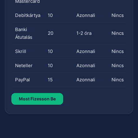
Mastercard
Debitkártya
10
Azonnali
Nincs
Banki
20
1-2 óra
Nincs
Átutalás
Skrill
10
Azonnali
Nincs
Neteller
10
Azonnali
Nincs
PayPal
15
Azonnali
Nincs
Most Fizesson Be