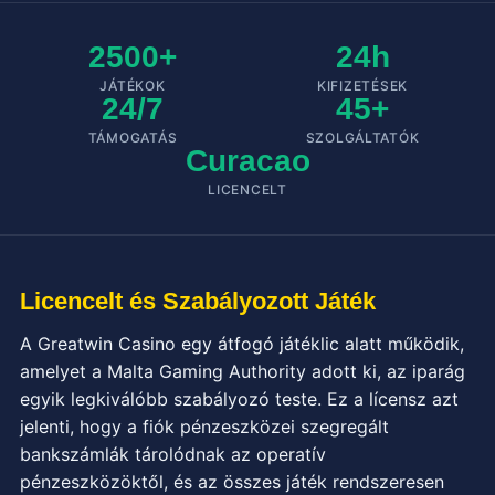
2500+
24h
JÁTÉKOK
KIFIZETÉSEK
24/7
45+
TÁMOGATÁS
SZOLGÁLTATÓK
Curacao
LICENCELT
Licencelt és Szabályozott Játék
A Greatwin Casino egy átfogó játéklic alatt működik,
amelyet a Malta Gaming Authority adott ki, az iparág
egyik legkiválóbb szabályozó teste. Ez a lícensz azt
jelenti, hogy a fiók pénzeszközei szegregált
bankszámlák tárolódnak az operatív
pénzeszközöktől, és az összes játék rendszeresen