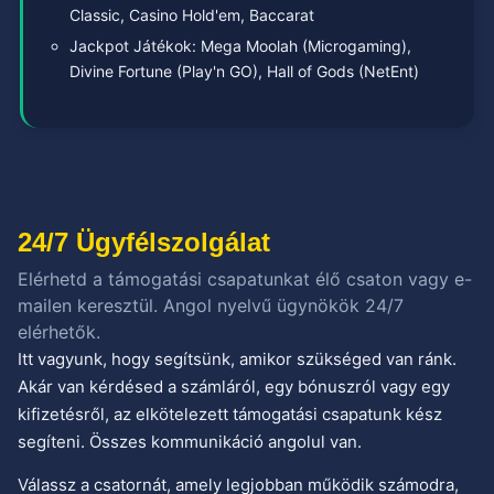
Classic, Casino Hold'em, Baccarat
Jackpot Játékok: Mega Moolah (Microgaming),
Divine Fortune (Play'n GO), Hall of Gods (NetEnt)
24/7 Ügyfélszolgálat
Elérhetd a támogatási csapatunkat élő csaton vagy e-
mailen keresztül. Angol nyelvű ügynökök 24/7
elérhetők.
Itt vagyunk, hogy segítsünk, amikor szükséged van ránk.
Akár van kérdésed a számláról, egy bónuszról vagy egy
kifizetésről, az elkötelezett támogatási csapatunk kész
segíteni. Összes kommunikáció angolul van.
Válassz a csatornát, amely legjobban működik számodra,